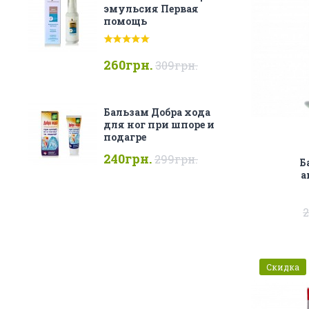
эмульсия Первая
помощь
260грн.
309грн.
Бальзам Добра хода
для ног при шпоре и
подагре
240грн.
299грн.
Б
а
2
Скидка