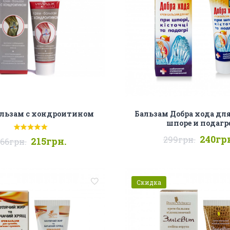
альзам с хондроитином
Бальзам Добра хода для
шпоре и подагр
240гр
299грн.
215грн.
66грн.
Скидка