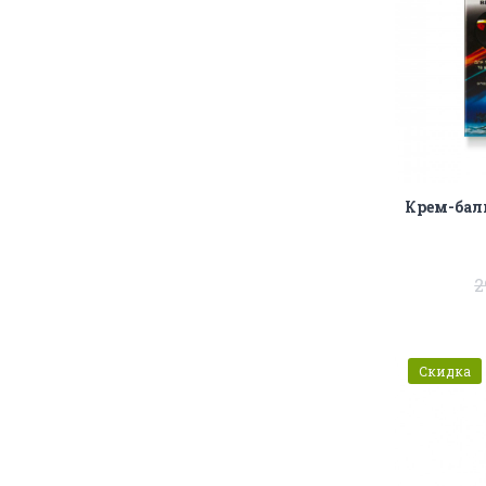
Крем-бал
2
Скидка