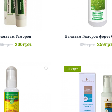
Бальзам Геморон
Бальзам Геморон форте G
200грн.
259грн
55грн.
320грн.
Скидка