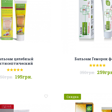
альзам целебный
Бальзам Геморон ф
нтисептический
259грн
350грн.
195грн.
50грн.
Скидка