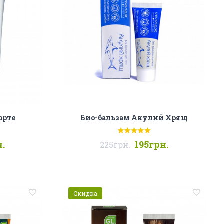
орте
Био-бальзам Акулий Хрящ
.
195грн.
225грн.
Скидка