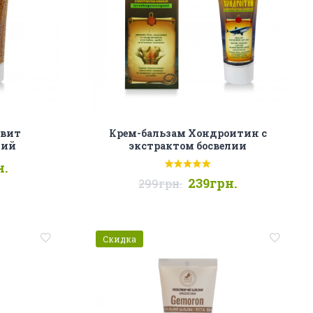
евит
Крем-бальзам Хондроитин с
щий
экстрактом босвелии
н.
239грн.
299грн.
Скидка