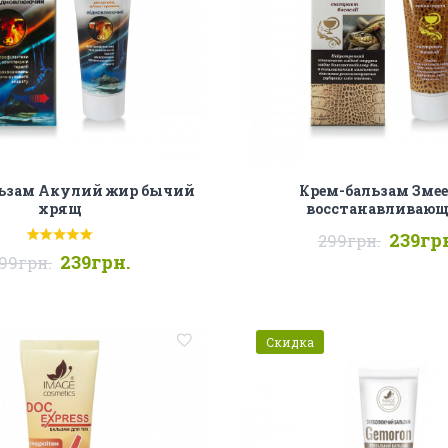
ьзам Акулий жир бычий
Крем-бальзам Зме
хрящ
восстанавливаю
239гр
299грн.
239грн.
99грн.
Скидка