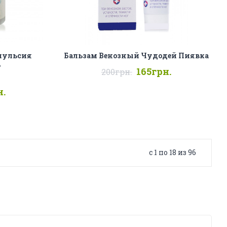
мульсия
Бальзам Венозный Чудодей Пиявка
ь
165грн.
200грн.
н.
c 1 по 18 из 96