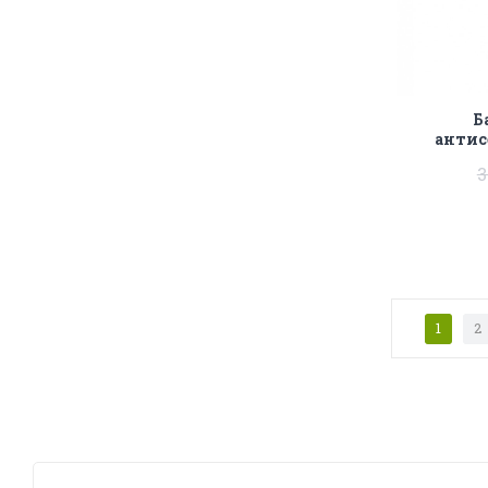
Б
антис
3
1
2