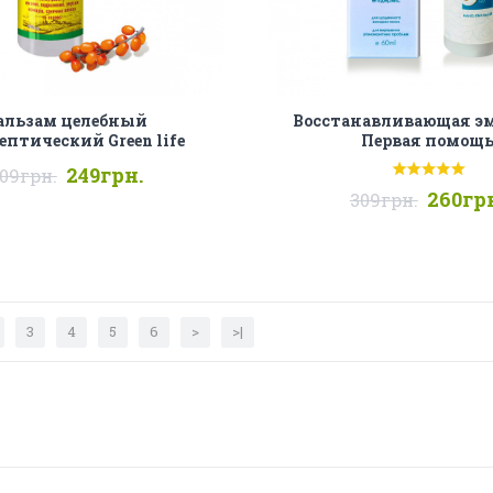
альзам целебный
Восстанавливающая э
ептический Green life
Первая помощ
249грн.
09грн.
260гр
309грн.
3
4
5
6
>
>|