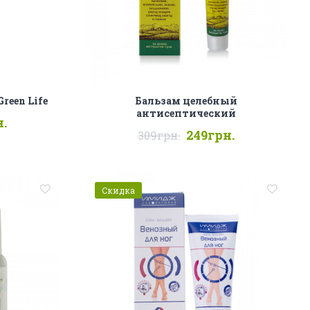
reen Life
Бальзам целебный
антисептический
.
249грн.
309грн.
Скидка