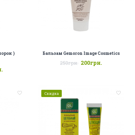
морон )
Бальзам Gemoron Image Cosmetics
200грн.
250грн.
.
Скидка