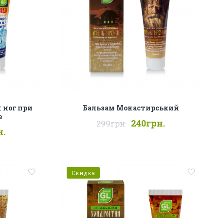
 ног при
Бальзам Монастирський
е
240грн.
299грн.
н.
Скидка