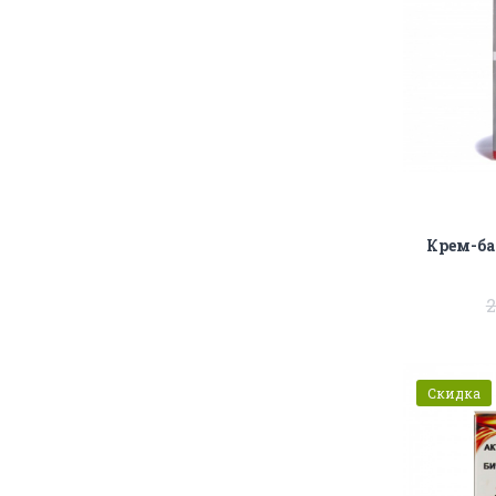
Крем-б
2
Скидка