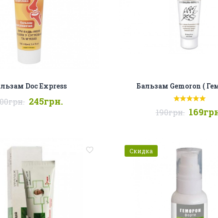
льзам Doc Express
Бальзам Gemoron ( Ге
245грн.
00грн.
169грн
190грн.
Скидка